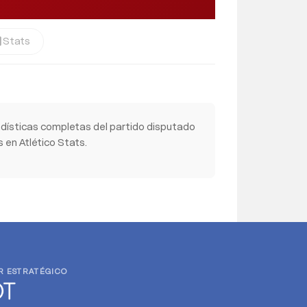
Stats
cs
dísticas completas del partido disputado
 en Atlético Stats.
R ESTRATÉGICO