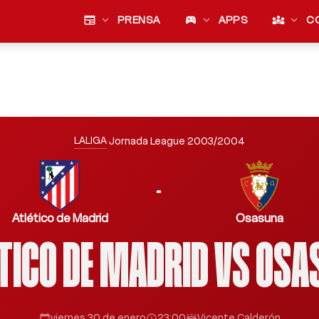
newspaper
expand_more
PRENSA
sports_esports
expand_more
APPS
diversity_3
expand_more
C
LALIGA
·
Jornada League
·
2003/2004
-
Atlético de Madrid
Osasuna
TICO DE MADRID VS OS
viernes 30 de enero
23:00
Vicente Calderón
calendar_today
schedule
stadium