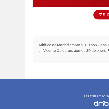
En 
preview
Atlético de Madrid
empató 0-0 con
Osasu
en Vicente Calderón, viernes 30 de enero. 
PARTNER TECN