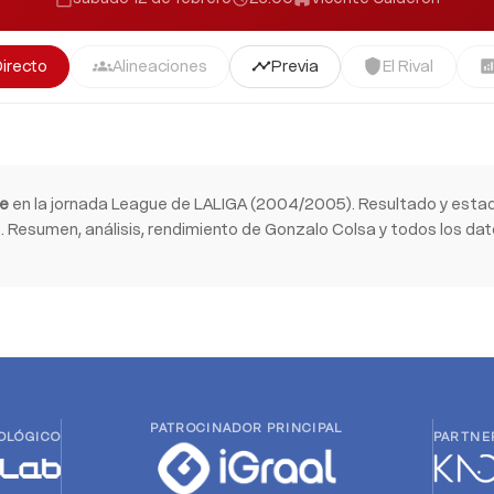
Directo
Alineaciones
Previa
El Rival
groups
timeline
shield
analyti
te
en la jornada League de LALIGA (2004/2005). Resultado y estad
 Resumen, análisis, rendimiento de Gonzalo Colsa y todos los dato
PATROCINADOR PRINCIPAL
OLÓGICO
PARTNE