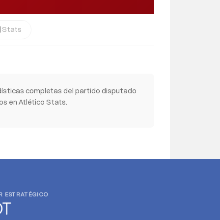
Stats
cs
ísticas completas del partido disputado
s en Atlético Stats.
R ESTRATÉGICO