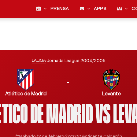
newspaper
expand_more
PRENSA
sports_esports
expand_more
APPS
diversity_3
expand_more
C
LALIGA
·
Jornada League
·
2004/2005
-
Atlético de Madrid
Levante
ÉTICO DE MADRID VS LEV
sábado 12 de febrero
23:00
Vicente Calderón
calendar_today
schedule
stadium