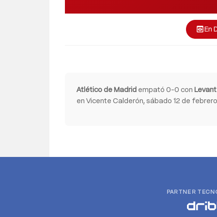
En 
preview
Atlético de Madrid
empató 0-0 con
Levan
en Vicente Calderón, sábado 12 de febrero.
PARTNER TECN