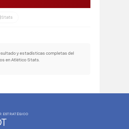
Stats
cs
sultado y estadísticas completas del
s en Atlético Stats.
R ESTRATÉGICO