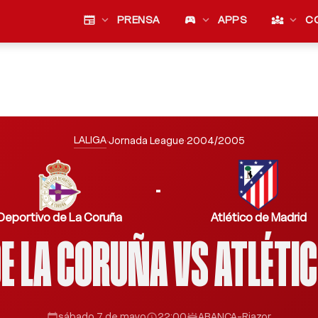
newspaper
expand_more
PRENSA
sports_esports
expand_more
APPS
diversity_3
expand_more
C
LALIGA
·
Jornada League
·
2004/2005
-
Deportivo de La Coruña
Atlético de Madrid
E LA CORUÑA VS ATLÉTI
sábado 7 de mayo
22:00
ABANCA-Riazor
calendar_today
schedule
stadium