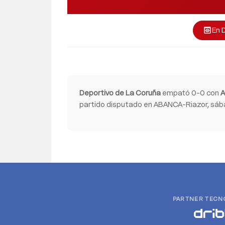
En 
preview
Deportivo de La Coruña
empató 0-0 con
A
partido disputado en ABANCA-Riazor, sábad
PARTNER TECN