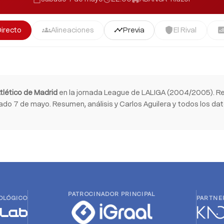
Directo
Alineaciones
Previa
El Rival
groups
timeline
shield
analyti
tlético de Madrid
en la jornada League de LALIGA (2004/2005). Re
o 7 de mayo. Resumen, análisis y Carlos Aguilera y todos los dato
PATROCINADOR PRINCIPAL
OLÓGICO
PARTNE