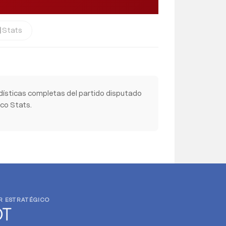
Stats
cs
dísticas completas del partido disputado
ico Stats.
R ESTRATÉGICO