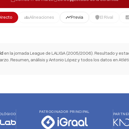
Directo
Alineaciones
Previa
El Rival
groups
timeline
shield
analyti
id
en la jornada League de LALIGA (2005/2006). Resultado y esta
arzo. Resumen, análisis y Antonio López y todos los datos en Atlét
PATROCINADOR PRINCIPAL
OLÓGICO
PARTNE