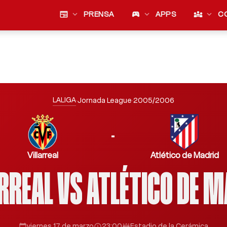
newspaper
expand_more
PRENSA
sports_esports
expand_more
APPS
diversity_3
expand_more
C
LALIGA
·
Jornada League
·
2005/2006
-
Villarreal
Atlético de Madrid
RREAL VS ATLÉTICO DE 
viernes 17 de marzo
23:00
Estadio de la Cerámica
calendar_today
schedule
stadium