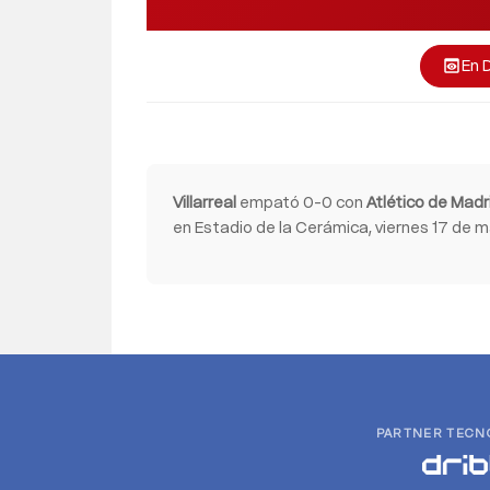
En 
preview
Villarreal
empató 0-0 con
Atlético de Madr
en Estadio de la Cerámica, viernes 17 de m
PARTNER TECN