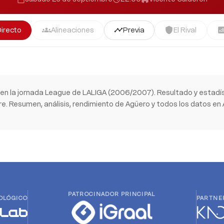
Directo
Alineaciones
Previa
El Rival
groups
timeline
shield
analyti
en la jornada League de LALIGA (2006/2007). Resultado y estadí
. Resumen, análisis, rendimiento de Agüero y todos los datos en A
PATROCINADOR PRINCIPAL
OLÓGICO
PARTNE