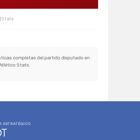
Stats
cs
sticas completas del partido disputado en
tlético Stats.
R ESTRATÉGICO