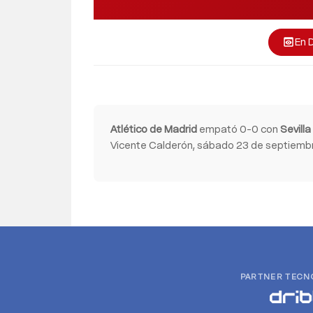
En 
preview
Atlético de Madrid
empató 0-0 con
Sevilla
Vicente Calderón, sábado 23 de septiembre
PARTNER TECN