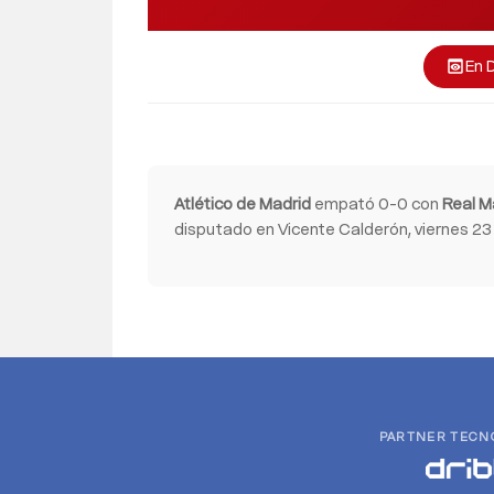
En 
preview
Atlético de Madrid
empató 0-0 con
Real M
disputado en Vicente Calderón, viernes 23 
PARTNER TECN