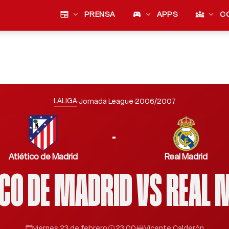
newspaper
expand_more
PRENSA
sports_esports
expand_more
APPS
diversity_3
expand_more
C
LALIGA
·
Jornada League
·
2006/2007
-
Atlético de Madrid
Real Madrid
ICO DE MADRID VS REAL 
viernes 23 de febrero
23:00
Vicente Calderón
calendar_today
schedule
stadium