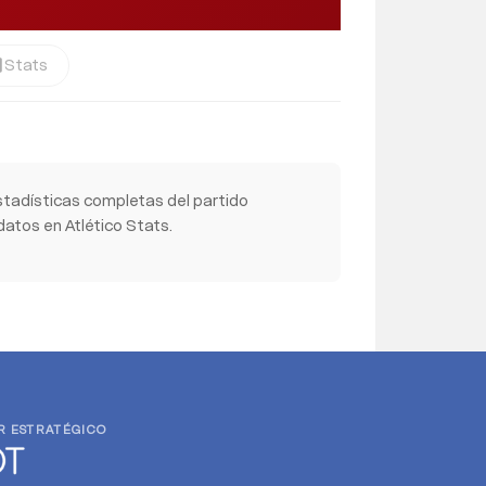
Stats
cs
stadísticas completas del partido
datos en Atlético Stats.
R ESTRATÉGICO