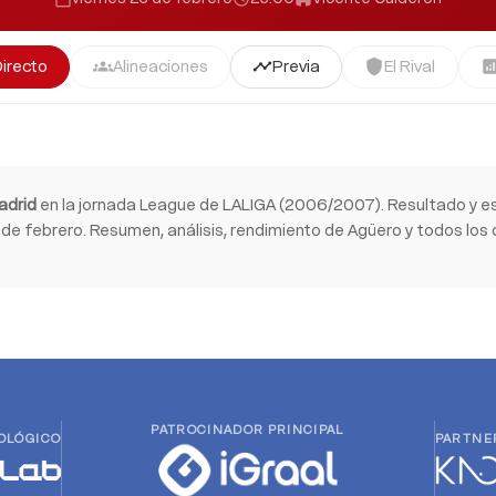
Directo
Alineaciones
Previa
El Rival
groups
timeline
shield
analyti
adrid
en la jornada League de LALIGA (2006/2007). Resultado y e
de febrero. Resumen, análisis, rendimiento de Agüero y todos los 
PATROCINADOR PRINCIPAL
OLÓGICO
PARTNE