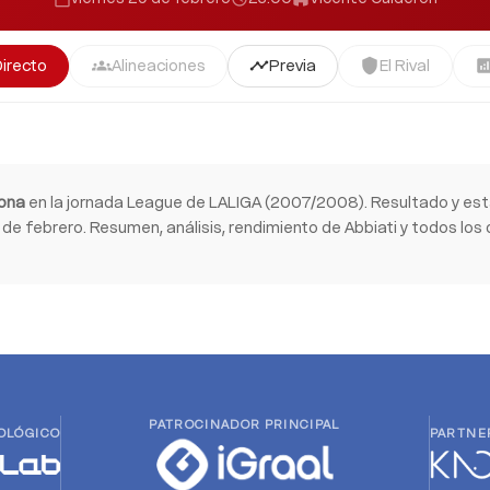
Directo
Alineaciones
Previa
El Rival
groups
timeline
shield
analyti
ona
en la jornada League de LALIGA (2007/2008). Resultado y est
de febrero. Resumen, análisis, rendimiento de Abbiati y todos los 
PATROCINADOR PRINCIPAL
OLÓGICO
PARTNE