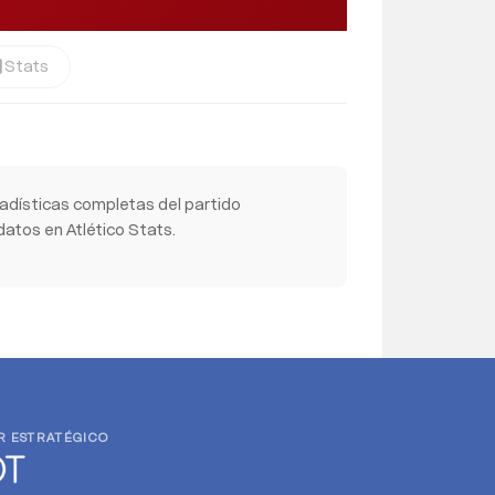
Stats
cs
adísticas completas del partido
datos en Atlético Stats.
R ESTRATÉGICO