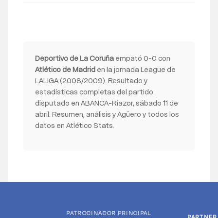
Deportivo de La Coruña
empató 0-0 con
Atlético de Madrid
en la jornada League de
LALIGA (2008/2009). Resultado y
estadísticas completas del partido
disputado en ABANCA-Riazor, sábado 11 de
abril. Resumen, análisis y Agüero y todos los
datos en Atlético Stats.
PATROCINADOR PRINCIPAL
PARTNER
PARTNER