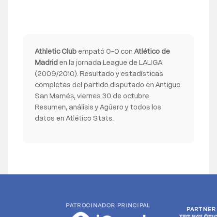
Athletic Club
empató 0-0 con
Atlético de
Madrid
en la jornada League de LALIGA
(2009/2010). Resultado y estadísticas
completas del partido disputado en Antiguo
San Mamés, viernes 30 de octubre.
Resumen, análisis y Agüero y todos los
datos en Atlético Stats.
PATROCINADOR PRINCIPAL
PARTNER
PARTNER