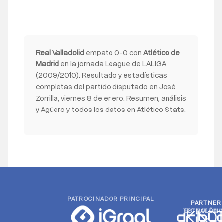
Real Valladolid
empató 0-0 con
Atlético de
Madrid
en la jornada League de LALIGA
(2009/2010). Resultado y estadísticas
completas del partido disputado en José
Zorrilla, viernes 8 de enero. Resumen, análisis
y Agüero y todos los datos en Atlético Stats.
PATROCINADOR PRINCIPAL
PARTNER
PARTNER
TECNOLÓGI
ESTRATÉGI