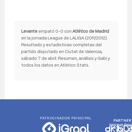
Levante
empató 0-0 con
Atlético de Madrid
en la jornada League de LALIGA (2011/2012).
Resultado y estadísticas completas del
partido disputado en Ciutat de Valencia,
sábado 7 de abril. Resumen, análisis y Gabi y
todos los datos en Atlético Stats.
PATROCINADOR PRINCIPAL
PARTNER
PARTNER
TECNOLÓGI
ESTRATÉGI