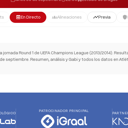
ts
En Directo
Alineaciones
Previa
preview
groups
timeline
shield
la jornada Round 1 de UEFA Champions League (2013/2014). Result
e septiembre. Resumen, análisis y Gabi y todos los datos en Atlét
PATROCINADOR PRINCIPAL
OLÓGICO
PARTNE