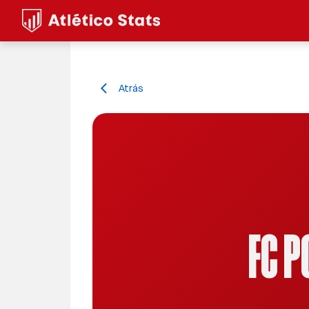
Atrás
arrow_back_ios
FC P