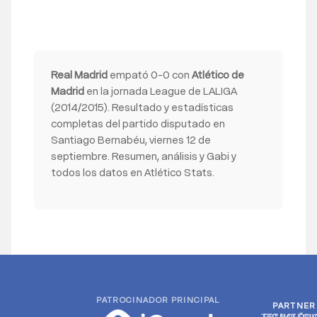
Real Madrid
empató 0-0 con
Atlético de
Madrid
en la jornada League de LALIGA
(2014/2015). Resultado y estadísticas
completas del partido disputado en
Santiago Bernabéu, viernes 12 de
septiembre. Resumen, análisis y Gabi y
todos los datos en Atlético Stats.
PATROCINADOR PRINCIPAL
PARTNER
PARTNER