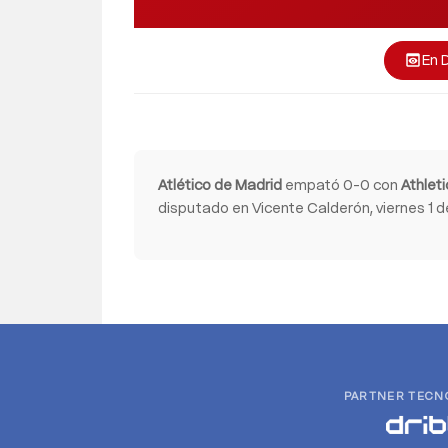
En 
preview
Atlético de Madrid
empató 0-0 con
Athleti
disputado en Vicente Calderón, viernes 1 d
PARTNER TECN