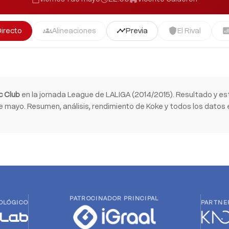
Directo
Alineaciones
Previa
El Rival
groups
timeline
shield
analyti
c Club
en la jornada League de LALIGA (2014/2015). Resultado y es
e mayo. Resumen, análisis, rendimiento de Koke y todos los datos e
PATROCINADOR PRINCIPAL
OLÓGICO
PARTNE