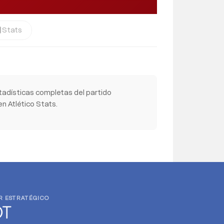
Stats
cs
tadísticas completas del partido
n Atlético Stats.
R ESTRATÉGICO