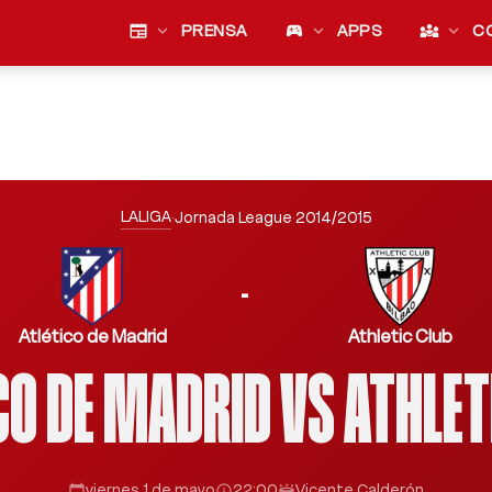
newspaper
expand_more
PRENSA
sports_esports
expand_more
APPS
diversity_3
expand_more
C
LALIGA
·
Jornada League
·
2014/2015
-
Atlético de Madrid
Athletic Club
CO DE MADRID VS ATHLET
viernes 1 de mayo
22:00
Vicente Calderón
calendar_today
schedule
stadium