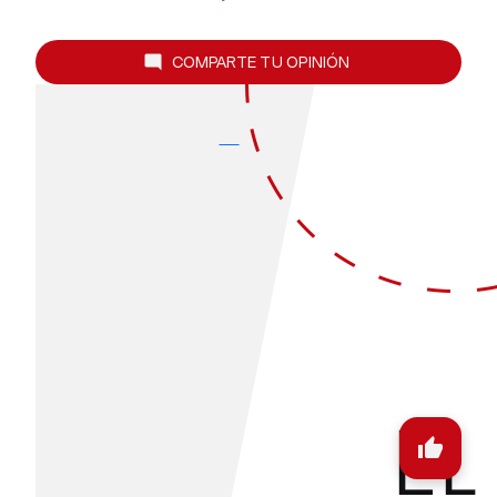
COMPARTE TU OPINIÓN
mode_comment
thumb_up