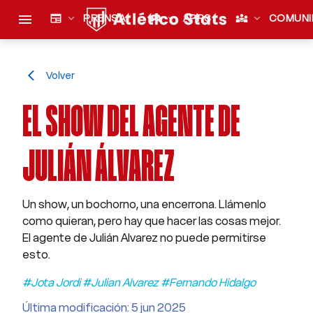
menu
newspaper
expand_more
PRENSA
sports_esports
expand_more
APPS
diversity_3
expand_more
COMUNI
Volver
arrow_back_ios
EL SHOW DEL AGENTE DE
JULIÁN ÁLVAREZ
Un show, un bochorno, una encerrona. Llámenlo
como quieran, pero hay que hacer las cosas mejor.
El agente de Julián Alvarez no puede permitirse
esto.
#Jota Jordi #Julian Alvarez #Fernando Hidalgo
Última modificación: 5 jun 2025