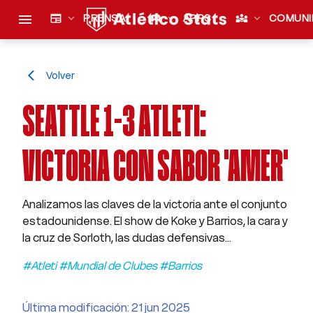
menu
newspaper
expand_more
PRENSA
sports_esports
expand_more
APPS
diversity_3
expand_more
COMUNI
Volver
arrow_back_ios
SEATTLE 1-3 ATLETI:
VICTORIA CON SABOR 'AMER'
Analizamos las claves de la victoria ante el conjunto
estadounidense. El show de Koke y Barrios, la cara y
la cruz de Sorloth, las dudas defensivas...
#Atleti #Mundial de Clubes #Barrios
Última modificación: 21 jun 2025