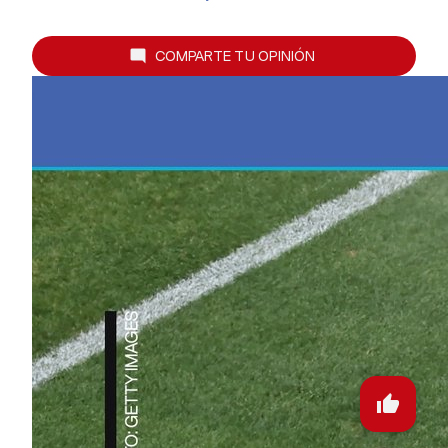
COMPARTE TU OPINIÓN
mode_comment
thumb_up