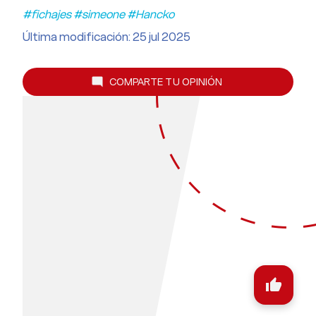
#fichajes #simeone #Hancko
Última modificación: 25 jul 2025
COMPARTE TU OPINIÓN
mode_comment
thumb_up