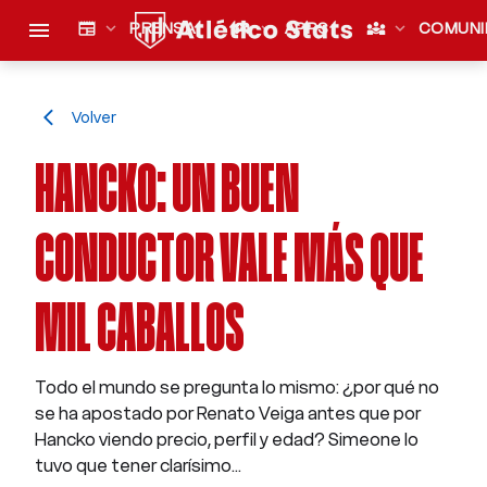
menu
newspaper
expand_more
PRENSA
sports_esports
expand_more
APPS
diversity_3
expand_more
COMUNI
Volver
arrow_back_ios
HANCKO: UN BUEN
CONDUCTOR VALE MÁS QUE
MIL CABALLOS
Todo el mundo se pregunta lo mismo: ¿por qué no
se ha apostado por Renato Veiga antes que por
Hancko viendo precio, perfil y edad? Simeone lo
tuvo que tener clarísimo...