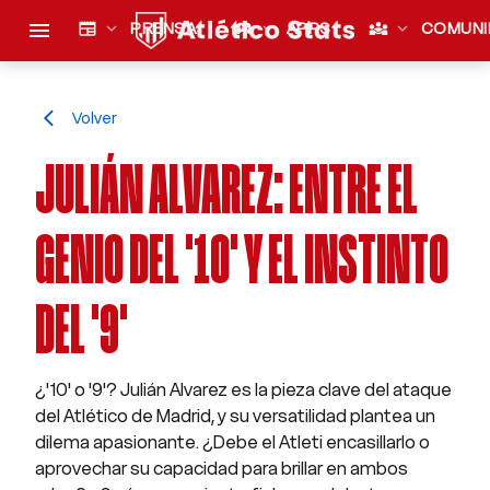
menu
newspaper
expand_more
PRENSA
sports_esports
expand_more
APPS
diversity_3
expand_more
COMUNI
Volver
arrow_back_ios
JULIÁN ALVAREZ: ENTRE EL
GENIO DEL '10' Y EL INSTINTO
DEL '9'
¿'10' o '9'? Julián Alvarez es la pieza clave del ataque
del Atlético de Madrid, y su versatilidad plantea un
dilema apasionante. ¿Debe el Atleti encasillarlo o
aprovechar su capacidad para brillar en ambos