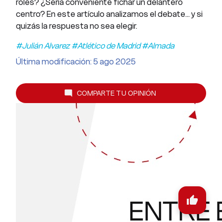
roles? ¿Sería conveniente fichar un delantero
centro? En este artículo analizamos el debate... y si
quizás la respuesta no sea elegir.
#Julián Alvarez #Atlético de Madrid #Almada
Última modificación: 5 ago 2025
COMPARTE TU OPINIÓN
mode_comment
thumb_up