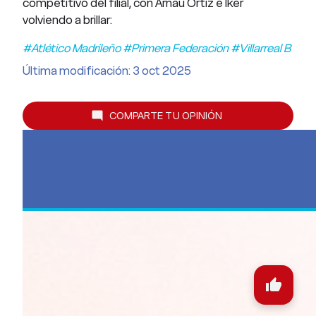
competitivo del filial, con Arnau Ortiz e Iker
volviendo a brillar:
#Atlético Madrileño #Primera Federación #Villarreal B
Última modificación: 3 oct 2025
COMPARTE TU OPINIÓN
mode_comment
thumb_up