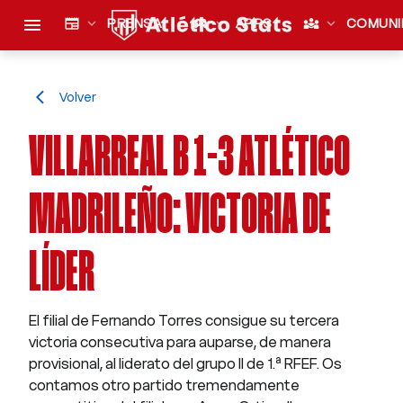
menu
newspaper
expand_more
PRENSA
sports_esports
expand_more
APPS
diversity_3
expand_more
COMUNI
Volver
arrow_back_ios
VILLARREAL B 1-3 ATLÉTICO
MADRILEÑO: VICTORIA DE
LÍDER
El filial de Fernando Torres consigue su tercera
victoria consecutiva para auparse, de manera
provisional, al liderato del grupo II de 1.ª RFEF. Os
contamos otro partido tremendamente