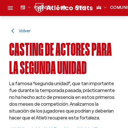
menu
newspaper
expand_more
PRENSA
sports_esports
expand_more
APPS
diversity_3
expand_more
COMUNI
Volver
arrow_back_ios
CASTING DE ACTORES PARA
LA SEGUNDA UNIDAD
La famosa “segunda unidad”, que tan importante
fue durante la temporada pasada, prácticamente
no ha hecho acto de presencia en estos primeros
dos meses de competición. Analizamos la
situación de los jugadores que podrían y deberían
hacer que el Atleti recupere esta fortaleza.