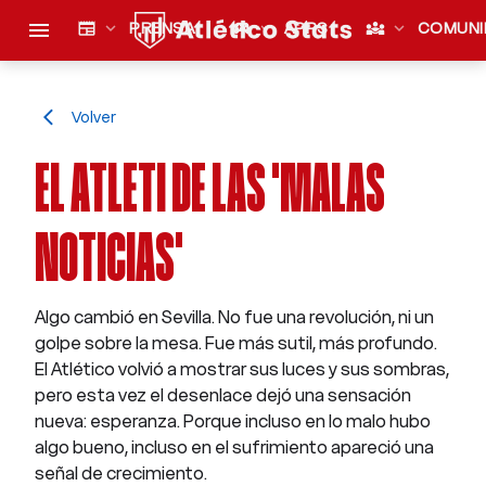
menu
newspaper
expand_more
PRENSA
sports_esports
expand_more
APPS
diversity_3
expand_more
COMUNI
Volver
arrow_back_ios
EL ATLETI DE LAS 'MALAS
NOTICIAS'
Algo cambió en Sevilla. No fue una revolución, ni un
golpe sobre la mesa. Fue más sutil, más profundo.
El Atlético volvió a mostrar sus luces y sus sombras,
pero esta vez el desenlace dejó una sensación
nueva: esperanza. Porque incluso en lo malo hubo
algo bueno, incluso en el sufrimiento apareció una
señal de crecimiento.