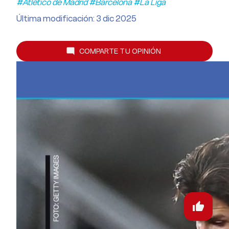
#Atlético de Madrid #Barcelona #La Liga
Última modificación: 3 dic 2025
COMPARTE TU OPINIÓN
mode_comment
thumb_up