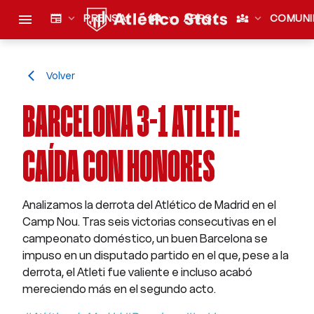
menu
newspaper
expand_more
PRENSA
sports_esports
expand_more
APPS
diversity_3
expand_more
COMUNI
Volver
arrow_back_ios
BARCELONA 3-1 ATLETI:
CAÍDA CON HONORES
Analizamos la derrota del Atlético de Madrid en el
Camp Nou. Tras seis victorias consecutivas en el
campeonato doméstico, un buen Barcelona se
impuso en un disputado partido en el que, pese a la
derrota, el Atleti fue valiente e incluso acabó
mereciendo más en el segundo acto.