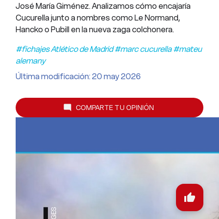
José María Giménez. Analizamos cómo encajaría
Cucurella junto a nombres como Le Normand,
Hancko o Pubill en la nueva zaga colchonera.
#fichajes Atlético de Madrid #marc cucurella #mateu
alemany
Última modificación: 20 may 2026
COMPARTE TU OPINIÓN
mode_comment
thumb_up