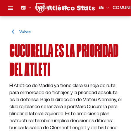
menu
newspaper
expand_more
PRENSA
sports_esports
expand_more
APPS
diversity_3
expand_more
COMUNI
Volver
arrow_back_ios
CUCURELLA ES LA PRIORIDAD
DEL ATLETI
El Atlético de Madrid ya tiene clara su hoja de ruta
para el mercado de fichajes y la prioridad absoluta
es la defensa. Bajo la dirección de Mateu Alemany, el
club rojiblanco se lanzará a por Marc Cucurella para
blindar el lateral izquierdo. Este ambicioso plan
estructural también implica decisiones difíciles:
buscar la salida de Clément Lenglet y del histórico