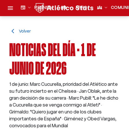
menu
newspaper
expand_more
PRENSA
sports_esports
expand_more
APPS
diversity_3
expand_more
COMUNI
Volver
arrow_back_ios
NOTICIAS DEL DÍA · 1 DE
JUNIO DE 2026
1 de junio: Marc Cucurella, prioridad del Atlético ante
su futuro incierto en el Chelsea · Jan Oblak, ante la
gran decisión de su carrera · Marc Pubill: "Le he dicho
a Cucurella que se venga conmigo al Atleti" ·
Grimaldo: "Quiero jugar en uno de los clubes
importantes de España" · Giménez y Obed Vargas,
convocados para el Mundial