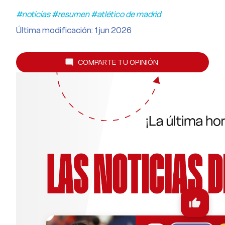
#noticias #resumen #atlético de madrid
Última modificación: 1 jun 2026
COMPARTE TU OPINIÓN
mode_comment
thumb_up