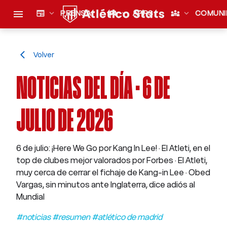
menu
newspaper
expand_more
PRENSA
sports_esports
expand_more
APPS
diversity_3
expand_more
COMUNI
Volver
arrow_back_ios
NOTICIAS DEL DÍA · 6 DE
JULIO DE 2026
6 de julio: ¡Here We Go por Kang In Lee! · El Atleti, en el
top de clubes mejor valorados por Forbes · El Atleti,
muy cerca de cerrar el fichaje de Kang-in Lee · Obed
Vargas, sin minutos ante Inglaterra, dice adiós al
Mundial
#noticias #resumen #atlético de madrid