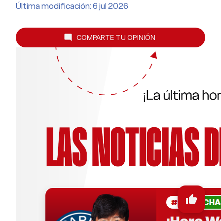
Última modificación: 6 jul 2026
COMPARTE TU OPINIÓN
mode_comment
thumb_up