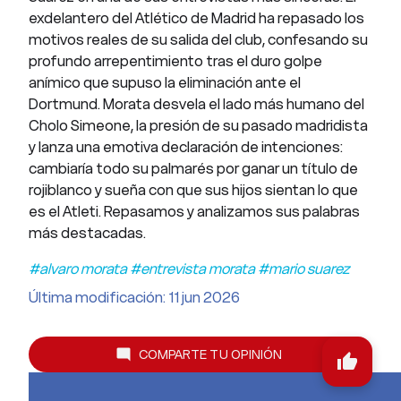
exdelantero del Atlético de Madrid ha repasado los
motivos reales de su salida del club, confesando su
profundo arrepentimiento tras el duro golpe
anímico que supuso la eliminación ante el
Dortmund. Morata desvela el lado más humano del
Cholo Simeone, la presión de su pasado madridista
y lanza una emotiva declaración de intenciones:
cambiaría todo su palmarés por ganar un título de
rojiblanco y sueña con que sus hijos sientan lo que
es el Atleti. Repasamos y analizamos sus palabras
más destacadas.
#alvaro morata #entrevista morata #mario suarez
Última modificación: 11 jun 2026
COMPARTE TU OPINIÓN
mode_comment
thumb_up