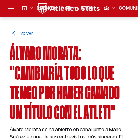
menu
newspaper
expand_more
PRENSA
sports_esports
expand_more
APPS
diversity_3
expand_more
COMUNI
Volver
arrow_back_ios
ÁLVARO MORATA:
"CAMBIARÍA TODO LO QUE
TENGO POR HABER GANADO
UN TÍTULO CON EL ATLETI"
Álvaro Morata se ha abierto en canal junto a Mario
Suárez en una de sus entrevistas más sinceras. El