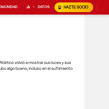
OMUNIDAD
equalizer
expand_more
DATOS
HAZTE SOCIO
workspace_premium
Atlético volvió a mostrar sus luces y sus
bo algo bueno, incluso en el sufrimiento