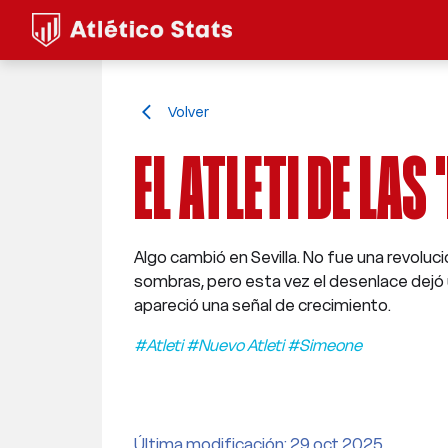
Volver
arrow_back_ios
EL ATLETI DE LAS
Algo cambió en Sevilla. No fue una revoluci
sombras, pero esta vez el desenlace dejó 
apareció una señal de crecimiento.
#Atleti #Nuevo Atleti #Simeone
Última modificación: 29 oct 2025