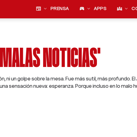
newspaper
expand_more
PRENSA
sports_esports
expand_more
APPS
diversity_3
expand_more
C
 'MALAS NOTICIAS'
ón, ni un golpe sobre la mesa. Fue más sutil, más profundo. El 
una sensación nueva: esperanza. Porque incluso en lo malo hu