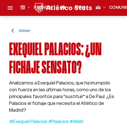
menu
newspaper
expand_more
PRENSA
sports_esports
expand_more
APPS
diversity_3
expand_more
COMUNI
Volver
arrow_back_ios
EXEQUIEL PALACIOS: ¿UN
FICHAJE SENSATO?
Analizamos a Exequiel Palacios, que ha irrumpido
con fuerza en las últimas horas, como uno de los
principales favoritos para ''sustituir'' a De Paul. ¿Es
Palacios el fichaje que necesita el Atlético de
Madrid?
#Exequiel Palacios #Palacios #Atleti