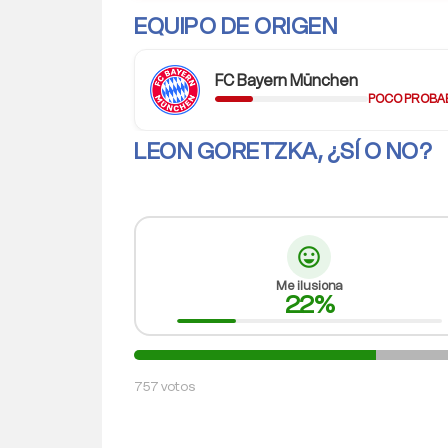
bolt
EQUIPO DE ORIGEN
Mediocentro box-
FC Bayern München
POCO PROBA
LEON GORETZKA, ¿SÍ O NO?
sentiment_very_satisfied
Me ilusiona
22%
757 votos