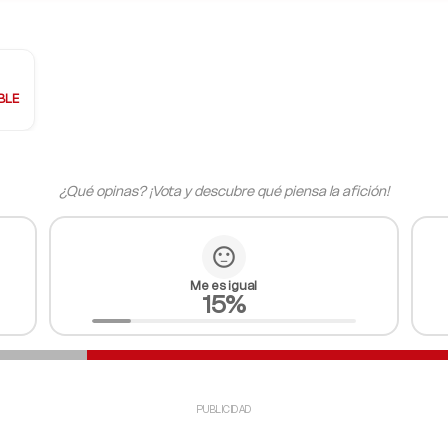
to-box
BLE
¿Qué opinas? ¡Vota y descubre qué piensa la afición!
sentiment_neutral
Me es igual
15%
PUBLICIDAD