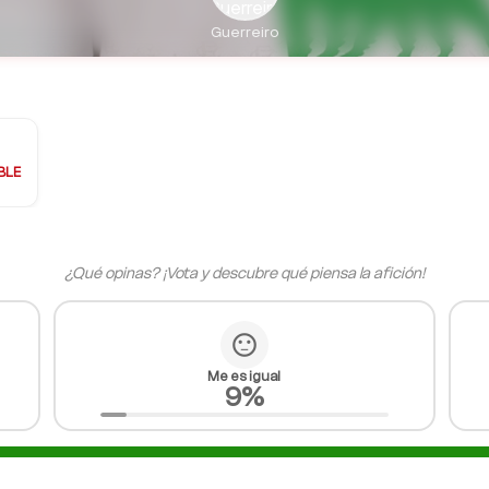
Guerreiro
ALINAS
BLE
¿Qué opinas? ¡Vota y descubre qué piensa la afición!
sentiment_neutral
Me es igual
9%
Racing de Santander