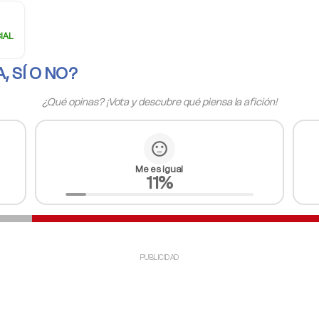
IAL
, SÍ O NO?
¿Qué opinas? ¡Vota y descubre qué piensa la afición!
sentiment_neutral
Me es igual
11%
PUBLICIDAD