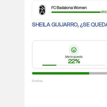
FC Badalona Women
OFIC
SHEILA GUIJARRO, ¿SE QUEDA
sentiment_very_satisfied
Me lo quedo
22%
9 votos