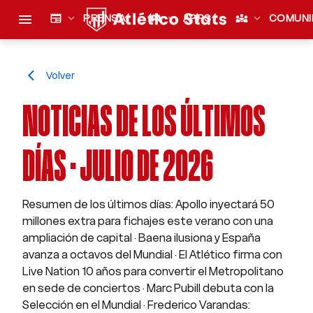
menu
newspaper
expand_more
PRENSA
sports_esports
expand_more
APPS
diversity_3
expand_more
COMUNI
Volver
arrow_back_ios
NOTICIAS DE LOS ÚLTIMOS
DÍAS · JULIO DE 2026
Resumen de los últimos días: Apollo inyectará 50
millones extra para fichajes este verano con una
ampliación de capital · Baena ilusiona y España
avanza a octavos del Mundial · El Atlético firma con
Live Nation 10 años para convertir el Metropolitano
en sede de conciertos · Marc Pubill debuta con la
Selección en el Mundial · Frederico Varandas: