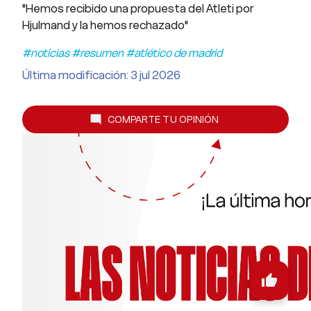
"Hemos recibido una propuesta del Atleti por
Hjulmand y la hemos rechazado"
#noticias #resumen #atlético de madrid
Última modificación: 3 jul 2026
COMPARTE TU OPINIÓN
mode_comment
thumb_up