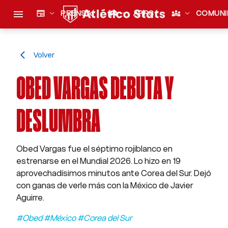
menu
newspaper
expand_more
PRENSA
sports_esports
expand_more
APPS
diversity_3
expand_more
COMUNI
Volver
arrow_back_ios
OBED VARGAS DEBUTA Y
DESLUMBRA
Obed Vargas fue el séptimo rojiblanco en
estrenarse en el Mundial 2026. Lo hizo en 19
aprovechadísimos minutos ante Corea del Sur. Dejó
con ganas de verle más con la México de Javier
Aguirre.
#Obed #México #Corea del Sur