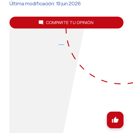
Última modificación: 19 jun 2026
COMPARTE TU OPINIÓN
mode_comment
thumb_up