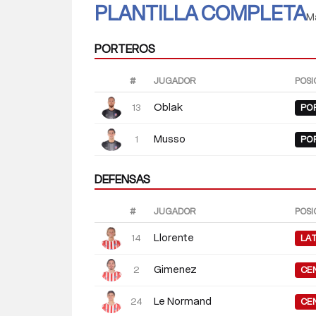
PLANTILLA COMPLETA
Ma
PORTEROS
#
JUGADOR
POSI
Oblak
13
PO
Musso
1
PO
DEFENSAS
#
JUGADOR
POSI
Llorente
14
LA
Gimenez
2
CE
Le Normand
24
CE