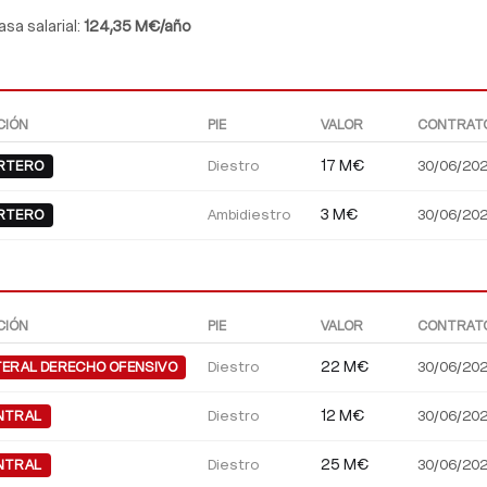
sa salarial:
124,35 M€/año
CIÓN
PIE
VALOR
CONTRAT
Diestro
17 M€
30/06/20
RTERO
Ambidiestro
3 M€
30/06/20
RTERO
CIÓN
PIE
VALOR
CONTRAT
Diestro
22 M€
30/06/20
TERAL DERECHO OFENSIVO
Diestro
12 M€
30/06/20
NTRAL
Diestro
25 M€
30/06/20
NTRAL