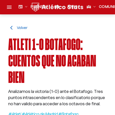
menu
newspaper
expand_more
PRENSA
sports_esports
expand_more
APPS
diversity_3
expand_more
COMUNI
Volver
arrow_back_ios
ATLETI 1-0 BOTAFOGO:
CUENTOS QUE NO ACABAN
BIEN
Analizamos la victoria (1-0) ante el Botafogo. Tres
puntos intrascendentes en lo clasificatorio porque
no han valido para acceder a los octavos de final.
#Atleti #Atlético de Madrid #Botafogo