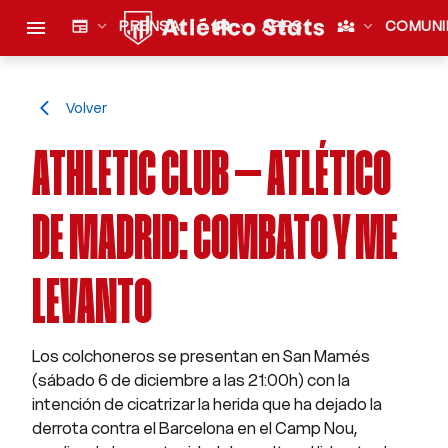
menu
newspaper
expand_more
PRENSA
sports_esports
expand_more
APPS
diversity_3
expand_more
COMUNI
Volver
arrow_back_ios
ATHLETIC CLUB — ATLÉTICO
DE MADRID: COMBATO Y ME
LEVANTO
Los colchoneros se presentan en San Mamés
(sábado 6 de diciembre a las 21:00h) con la
intención de cicatrizar la herida que ha dejado la
derrota contra el Barcelona en el Camp Nou,