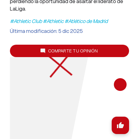
perdiendo la oportunidad de asaltar el liderato de
LaLiga.
#Athletic Club #Athletic #Atlético de Madrid
Última modificación: 5 dic 2025
COMPARTE TU OPINIÓN
mode_comment
thumb_up