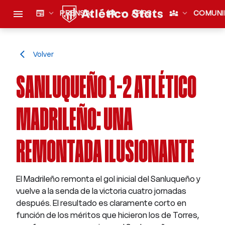
menu
newspaper
expand_more
PRENSA
sports_esports
expand_more
APPS
diversity_3
expand_more
COMUNI
Volver
arrow_back_ios
SANLUQUEÑO 1-2 ATLÉTICO
MADRILEÑO: UNA
REMONTADA ILUSIONANTE
El Madrileño remonta el gol inicial del Sanluqueño y
vuelve a la senda de la victoria cuatro jornadas
después. El resultado es claramente corto en
función de los méritos que hicieron los de Torres,