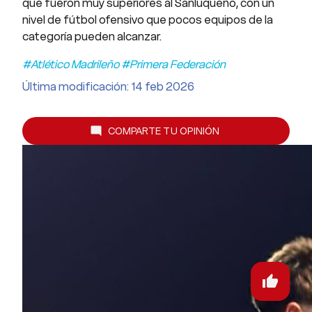
que fueron muy superiores al Sanluqueño, con un
nivel de fútbol ofensivo que pocos equipos de la
categoría pueden alcanzar.
#Atlético Madrileño #Primera Federación
Última modificación: 14 feb 2026
COMPARTE TU OPINIÓN
mode_comment
thumb_up